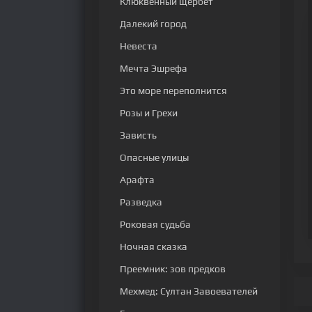
Клюквенный щербет
Далекий город
Невеста
Мечта Эшрефа
Это море переполнится
Розы и Грехи
Зависть
Опасные улицы
Арафта
Разведка
Роковая судьба
Ночная сказка
Преемник: зов предков
Мехмед: Султан Завоевателей