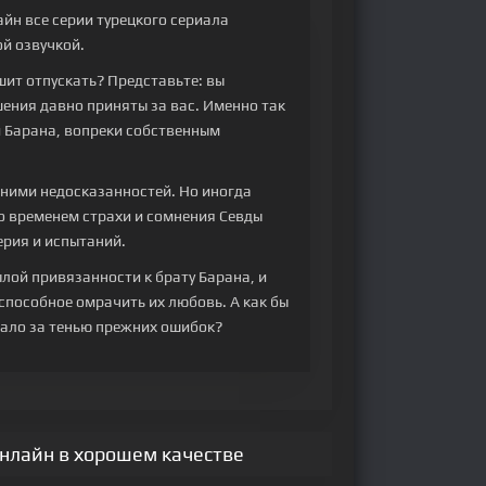
айн все серии турецкого сериала
ой озвучкой.
ит отпускать? Представьте: вы
ения давно приняты за вас. Именно так
й Барана, вопреки собственным
 ними недосказанностей. Но иногда
Со временем страхи и сомнения Севды
ерия и испытаний.
ылой привязанности к брату Барана, и
способное омрачить их любовь. А как бы
вало за тенью прежних ошибок?
онлайн в хорошем качестве