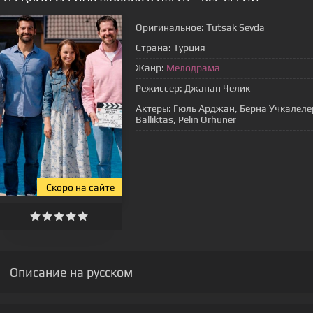
Оригинальное:
Tutsak Sevda
Страна:
Турция
Жанр:
Мелодрама
Режиссер:
Джанан Челик
Актеры:
Гюль Арджан, Берна Учкалелер
Balliktas, Pelin Orhuner
Cкоро на сайте
Описание на русском