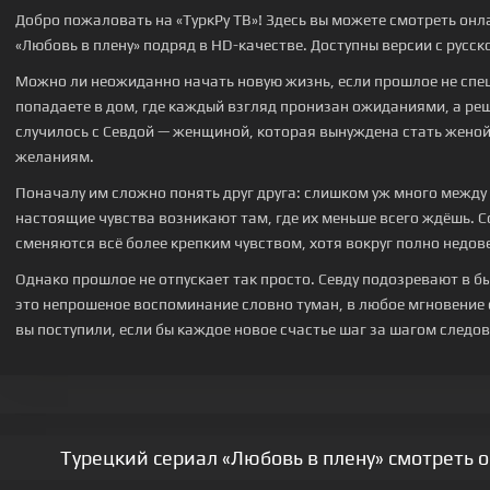
Добро пожаловать на «ТуркРу ТВ»! Здесь вы можете смотреть онл
«Любовь в плену» подряд в HD-качестве. Доступны версии с русск
Можно ли неожиданно начать новую жизнь, если прошлое не спеш
попадаете в дом, где каждый взгляд пронизан ожиданиями, а реш
случилось с Севдой — женщиной, которая вынуждена стать жено
желаниям.
Поначалу им сложно понять друг друга: слишком уж много между
настоящие чувства возникают там, где их меньше всего ждёшь. 
сменяются всё более крепким чувством, хотя вокруг полно недов
Однако прошлое не отпускает так просто. Севду подозревают в б
это непрошеное воспоминание словно туман, в любое мгновение 
вы поступили, если бы каждое новое счастье шаг за шагом следо
Турецкий сериал «Любовь в плену» смотреть 