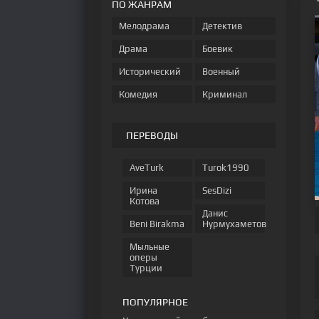
ПО ЖАНРАМ
Мелодрама
Детектив
Драма
Боевик
Исторический
Военный
Комедия
Криминал
ПЕРЕВОДЫ
AveTurk
Turok1990
Ирина
SesDizi
Котова
Данис
Beni Birakma
Нурмухаметов
Мыльные
оперы
Турции
ПОПУЛЯРНОЕ