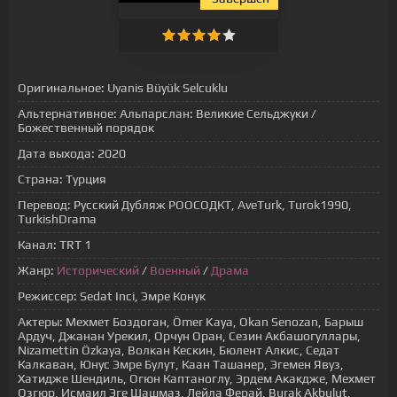
Оригинальное:
Uyanis Büyük Selcuklu
Альтернативное:
Альпарслан: Великие Сельджуки /
Божественный порядок
Дата выхода:
2020
Страна:
Турция
Перевод:
Русский Дубляж РООСОДКТ, AveTurk, Turok1990,
TurkishDrama
Канал:
TRT 1
Жанр:
Исторический
/
Военный
/
Драма
Режиссер:
Sedat Inci, Эмре Конук
Актеры:
Мехмет Боздоган, Ömer Kaya, Okan Senozan, Барыш
Ардуч, Джанан Урекил, Орчун Оран, Сезин Акбашогуллары,
Nizamettin Özkaya, Волкан Кескин, Бюлент Алкис, Седат
Калкаван, Юнус Эмре Булут, Каан Ташанер, Эгемен Явуз,
Хатидже Шендиль, Огюн Каптаноглу, Эрдем Акакдже, Мехмет
Озгюр, Исмаил Эге Шашмаз, Лейла Ферай, Burak Akbulut,