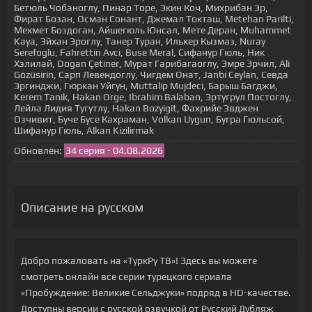
Бетюль Чобаноглу, Пинар Торе, Экин Коч, Михрибан Эр,
Фират Бозан, Осман Сонант, Джемал Токташ, Metehan Parilti,
Мехмет Боздоган, Айшегюль Юнсал, Мете Деран, Muhammet
Kaya, Эйхан Эроглу, Танер Туран, Илькер Кызмаз, Nuray
Serefoglu, Fahrettin Avci, Buse Meral, Сифанур Гюль, Ник
Хэлилай, Dogan Çetiner, Мурат Гарибагаоглу, Эмре Эрчил, Ali
Gözüsirin, Сарп Левендоглу, Чигдем Онат, Janbi Ceylan, Севда
Эргинджи, Гюркан Уйгун, Muttalip Mujdeci, Барыш Багджи,
Kerem Tanik, Hakan Orge, Ibrahim Balaban, Эртугрул Постоглу,
Лейла Лидия Тугутлу, Hakan Bozyigit, Фахрийе Эвджен
Озчивит, Буче Бусе Кахраман, Volkan Uygun, Бугра Гюльсой,
Шифанур Гюль, Alkan Kizilirmak
Обновлён:
34 серия - 04.08.2026
Описание на русском
Добро пожаловать на «ТуркРу ТВ»! Здесь вы можете
смотреть онлайн все серии турецкого сериала
«Пробуждение: Великие Сельджуки» подряд в HD-качестве.
Доступны версии с русской озвучкой от Русский Дубляж