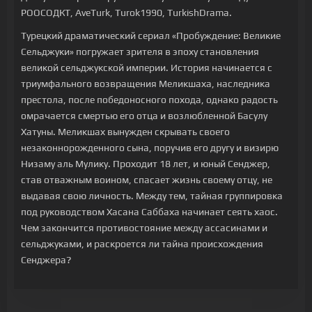
РООСОДКТ, AveTurk, Turok1990, TurkishDrama.
Турецкий драматический сериал «Пробуждение: Великие
Сельджуки» погружает зрителя в эпоху становления
великой сельджукской империи. История начинается с
триумфального возвращения Меликшаха, наследника
престола, после победоносного похода, однако радость
омрачается смертью его отца и возлюбленной Басулу
Хатуны. Меликшах вынужден скрывать своего
незаконнорожденного сына, поручив его другу и визирю
Низаму аль Мулику. Проходит 18 лет, и юный Сенджер,
став отважным воином, спасает жизнь своему отцу, не
выдавая свою личность. Между тем, тайная группировка
под руководством Хасана Саббаха начинает сеять хаос.
Чем закончится противостояние между ассасинами и
сельджуками, и раскроется ли тайна происхождения
Сенджера?