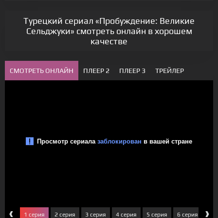
Турецкий сериал «Пробуждение: Великие
Сельджуки» смотреть онлайн в хорошем
качестве
СМОТРЕТЬ ОНЛАЙН
ПЛЕЕР 2
ПЛЕЕР 3
ТРЕЙЛЕР
‹
›
1 серия
2 серия
3 серия
4 серия
5 серия
6 серия
7 с