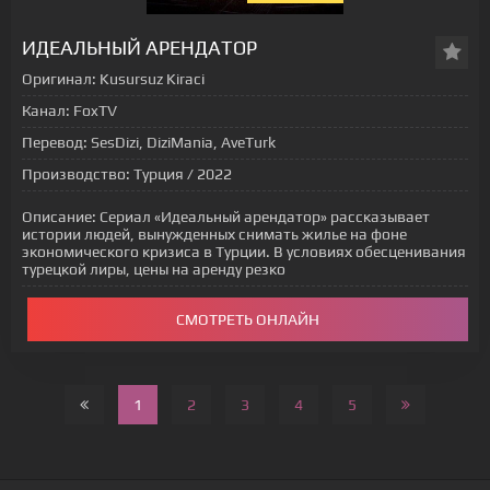
[xfgiven_status-seriala]
ИДЕАЛЬНЫЙ АРЕНДАТОР
Оригинал:
Kusursuz Kiraci
Канал:
FoxTV
Перевод:
SesDizi, DiziMania, AveTurk
Производство:
Турция / 2022
Описание:
Сериал «Идеальный арендатор» рассказывает
истории людей, вынужденных снимать жилье на фоне
экономического кризиса в Турции. В условиях обесценивания
турецкой лиры, цены на аренду резко
СМОТРЕТЬ ОНЛАЙН
1
2
3
4
5