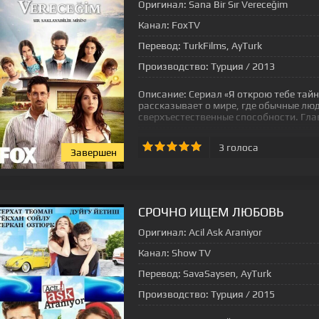
Оригинал:
Sana Bir Sır Vereceğim
Канал:
FoxTV
Перевод:
TurkFilms, AyTurk
Производство:
Турция / 2013
Описание:
Сериал «Я открою тебе тайну»
рассказывает о мире, где обычные лю
сверхъестественные способности. Гла
3
голоса
Завершен
[xfgiven_status-seriala]
СРОЧНО ИЩЕМ ЛЮБОВЬ
Оригинал:
Acil Ask Araniyor
Канал:
Show TV
Перевод:
SavaSaysen, AyTurk
Производство:
Турция / 2015