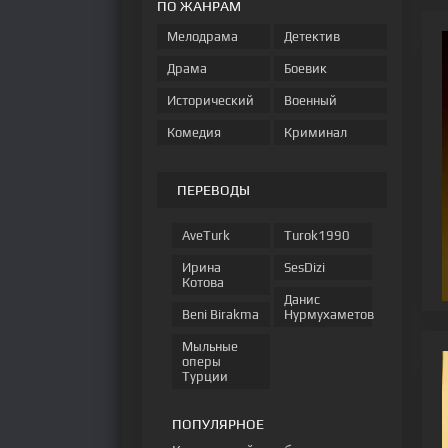
ПО ЖАНРАМ
Мелодрама
Детектив
Драма
Боевик
Исторический
Военный
Комедия
Криминал
ПЕРЕВОДЫ
AveTurk
Turok1990
Ирина
SesDizi
Котова
Данис
Beni Birakma
Нурмухаметов
Мыльные
оперы
Турции
ПОПУЛЯРНОЕ