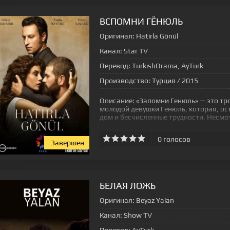
ВСПОМНИ ГЁНЮЛЬ
Оригинал:
Hatirla Gönül
Канал:
Star TV
Перевод:
TurkishDrama, AyTurk
Производство:
Турция / 2015
Описание:
«Запомни Генюль» — это тр
молодой девушки Генюль, которая, ос
дом и бесчисленные трудности. Несмо
0
голосов
Завершен
[xfgiven_status-seriala]
БЕЛАЯ ЛОЖЬ
Оригинал:
Beyaz Yalan
Канал:
Show TV