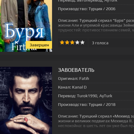
Перевод:
автоперевод, AyTurk
Производство:
Турция / 2006
Описание:
Турецкий сериал "Буря" раз
жизни Али и упрямой красавицы Зейне
трудностей: противостоянием семей, м
3
голоса
Завершен
[xfgiven_status-seriala]
ЗАВОЕВАТЕЛЬ
Оригинал:
Fatih
Канал:
Kanal D
Перевод:
Turok1990, AyTurk
Производство:
Турция / 2018
Описание:
Турецкий сериал «Мехмед з
жизни и великих подвигах Мехмеда II.
неспокойна: в шесть лет он уже был п