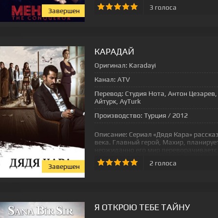
3
голоса
Завершен
[xfgiven_status-seriala]
КАРАДАЙ
Оригинал:
Karadayi
Канал:
ATV
Перевод:
Студия Нота, Антон Цезарев, 
Айтурк, AyTurk
Производство:
Турция / 2012
Описание:
Сериал «Дядя Кара» рассказ
века. Главный герой, Махир, планируе
неожиданно его мир переворачиваетс
2
голоса
Завершен
[xfgiven_status-seriala]
Я ОТКРОЮ ТЕБЕ ТАЙНУ