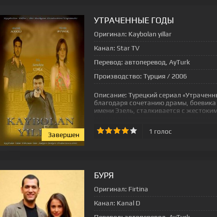
УТРАЧЕННЫЕ ГОДЫ
Оригинал:
Kaybolan yillar
Канал:
Star TV
Перевод:
автоперевод, AyTurk
Производство:
Турция / 2006
Описание:
Турецкий сериал «Утраченны
благодаря сочетанию драмы, боевика 
имени Эзель, сталкивается с жестоки
1
голос
Завершен
[xfgiven_status-seriala]
БУРЯ
Оригинал:
Firtina
Канал:
Kanal D