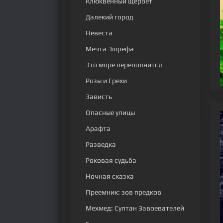
Клюквенный щербет
Далекий город
Невеста
Мечта Эшрефа
Это море переполнится
Розы и Грехи
Зависть
Опасные улицы
Арафта
Разведка
Роковая судьба
Ночная сказка
Преемник: зов предков
Мехмед: Султан Завоевателей