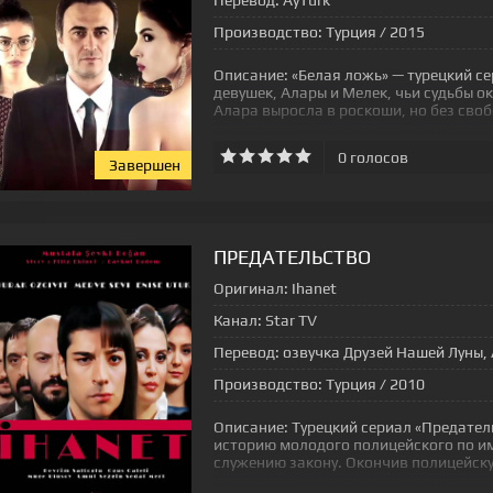
Перевод:
AyTurk
Производство:
Турция / 2015
Описание:
«Белая ложь» — турецкий с
девушек, Алары и Мелек, чьи судьбы 
Алара выросла в роскоши, но без своб
0
голосов
Завершен
[xfgiven_status-seriala]
ПРЕДАТЕЛЬСТВО
Оригинал:
Ihanet
Канал:
Star TV
Перевод:
озвучка Друзей Нашей Луны, 
Производство:
Турция / 2010
Описание:
Турецкий сериал «Предател
историю молодого полицейского по и
служению закону. Окончив полицейск