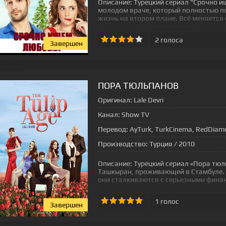
Описание:
Турецкий сериал "Срочно и
молодом враче, который полностью по
жизнь на втором плане. Всё меняется
2
голоса
Завершен
[xfgiven_status-seriala]
ПОРА ТЮЛЬПАНОВ
Оригинал:
Lale Devri
Канал:
Show TV
Перевод:
AyTurk, TurkCinema, RedDiam
Производство:
Турция / 2010
Описание:
Турецкий сериал «Пора тюл
Ташкыран, проживающей в Стамбуле. 
они сталкиваются с серьезными фина
1
голос
Завершен
[xfgiven_status-seriala]