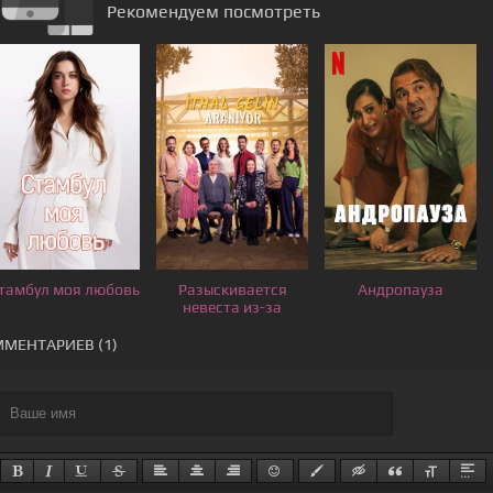
Рекомендуем посмотреть
тамбул моя любовь
Разыскивается
Андропауза
невеста из-за
границы
МЕНТАРИЕВ (1)