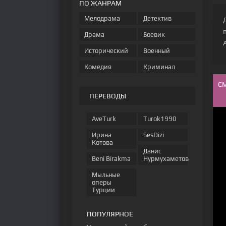
ПО ЖАНРАМ
Мелодрама
Детектив
Драма
Боевик
A
Исторический
Военный
Комедия
Криминал
С
ПЕРЕВОДЫ
AveTurk
Turok1990
Ирина
SesDizi
Котова
Данис
Beni Birakma
Нурмухаметов
Мыльные
оперы
Турции
ПОПУЛЯРНОЕ