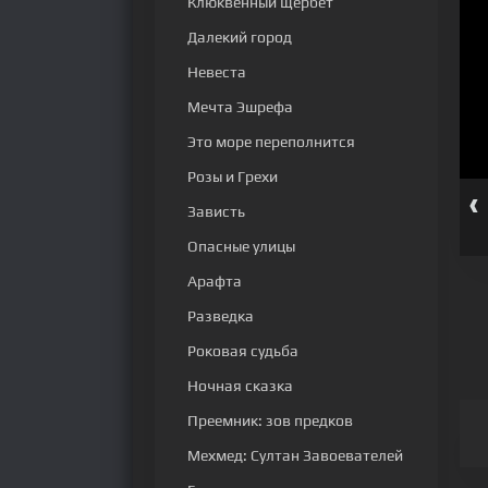
Клюквенный щербет
Далекий город
Невеста
Мечта Эшрефа
Это море переполнится
Розы и Грехи
‹
1 серия
2 серия
3 серия
Зависть
Опасные улицы
Арафта
Разведка
Роковая судьба
Ночная сказка
Преемник: зов предков
Мехмед: Султан Завоевателей