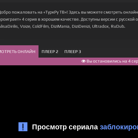
Добро пожаловать на «ТуркРу ТВ»! Здесь вы можете смотреть онлайн
проиграет» 4 серия в хорошем качестве. Доступны версии с русской о
lisaDirilis, Voize, ColdFilm, DiziMania, DiziDenizi, Ultradox, RuDub.
МОТРЕТЬ ОНЛАЙН
ПЛЕЕР 2
ПЛЕЕР 3
Вы остановились на 4 се