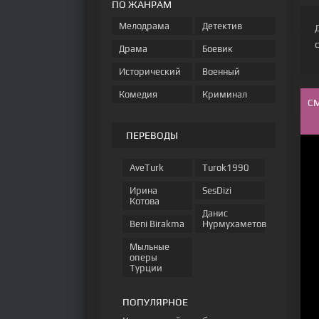
ПО ЖАНРАМ
Мелодрама
Детектив
Драма
Боевик
Исторический
Военный
Комедия
Криминал
С
ПЕРЕВОДЫ
AveTurk
Turok1990
Ирина
SesDizi
Котова
Данис
Beni Birakma
Нурмухаметов
Мыльные
оперы
Турции
ПОПУЛЯРНОЕ