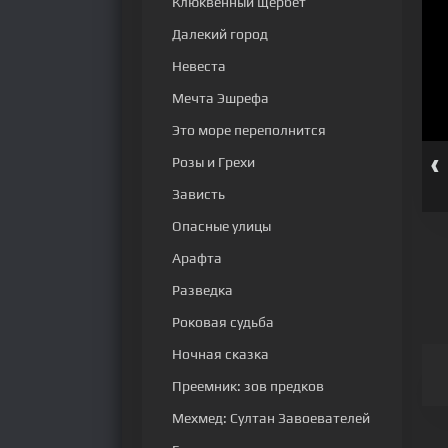
Клюквенный щербет
Далекий город
Невеста
Мечта Эшрефа
Это море переполнится
‹
Розы и Грехи
ерия
3 серия
4 серия
5 серия
6 серия
7 серия
Зависть
Опасные улицы
Арафта
Разведка
Роковая судьба
Ночная сказка
Преемник: зов предков
Мехмед: Султан Завоевателей