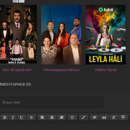
Эхо: Второй акт
Гёнлюмдекю Кёльн
Лейла Хали
МЕНТАРИЕВ (0)