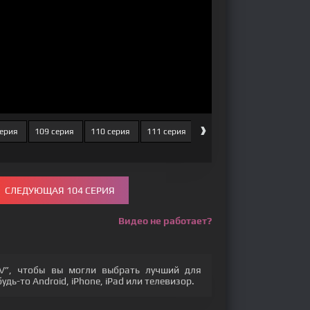
›
серия
109 серия
110 серия
111 серия
112 серия
113 серия
СЛЕДУЮЩАЯ 104 СЕРИЯ
Видео не работает?
V”, чтобы вы могли выбрать лучший для
дь-то Android, iPhone, iPad или телевизор.