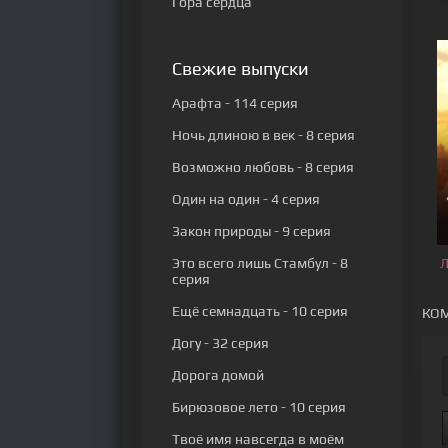
Гора сердца
Свежие выпуски
Арафта
- 114 серия
Ночь длиною в век
- 8 серия
Возможно любовь
- 8 серия
Один на один
- 4 серия
Закон природы
- 9 серия
Это всего лишь Стамбул
- 8
Л
серия
Ещё семнадцать
- 10 серия
КОМ
Догу
- 32 серия
Дорога домой
Бирюзовое лето
- 10 серия
Твоё имя навсегда в моём