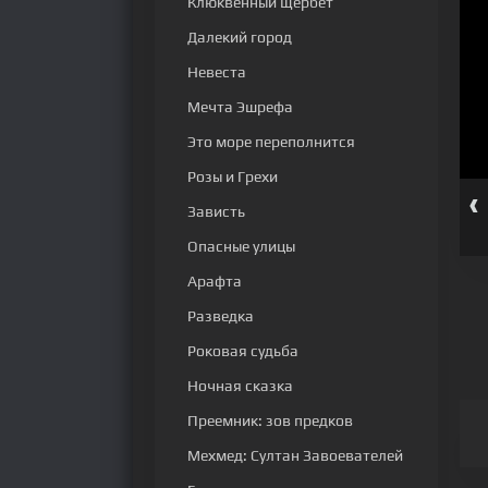
Клюквенный щербет
Далекий город
Невеста
Мечта Эшрефа
Это море переполнится
Розы и Грехи
‹
серия
98 серия
99 серия
100 серия
101 серия
102 серия
Зависть
Опасные улицы
Арафта
Разведка
Роковая судьба
Ночная сказка
Преемник: зов предков
Мехмед: Султан Завоевателей