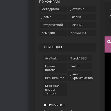
ПО ЖАНРАМ
Мелодрама
Детектив
Драма
Боевик
Исторический
Военный
Комедия
Криминал
С
ПЕРЕВОДЫ
AveTurk
Turok1990
Ирина
SesDizi
Котова
Данис
Beni Birakma
Нурмухаметов
Мыльные
оперы
Турции
ПОПУЛЯРНОЕ