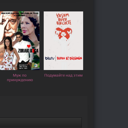
Муж по
Подумайте над этим
принуждению