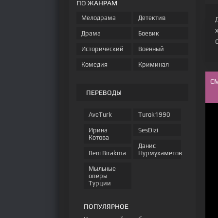
ПО ЖАНРАМ
Мелодрама
Детектив
Драма
Боевик
Исторический
Военный
Комедия
Криминал
С
ПЕРЕВОДЫ
AveTurk
Turok1990
Ирина
SesDizi
Котова
Данис
Beni Birakma
Нурмухаметов
Мыльные
оперы
Турции
ПОПУЛЯРНОЕ