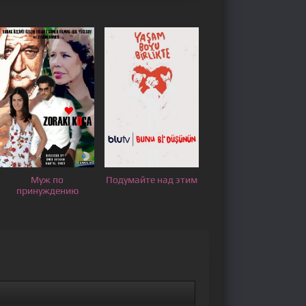
Муж по
Подумайте над этим
принуждению