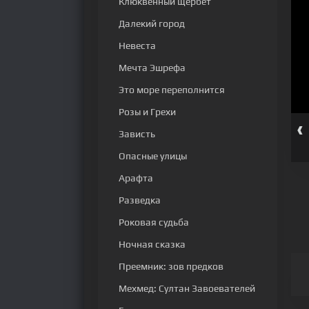
Клюквенный щербет
Далекий город
Невеста
Мечта Эшрефа
Это море переполнится
Розы и Грехи
‹
ерия
9 серия
10 серия
11 серия
12 серия
13 серия
Зависть
Опасные улицы
Арафта
Разведка
Роковая судьба
Ночная сказка
Преемник: зов предков
Мехмед: Султан Завоевателей