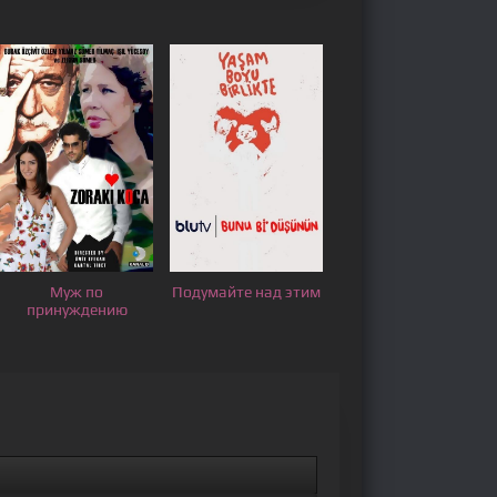
Муж по
Подумайте над этим
принуждению