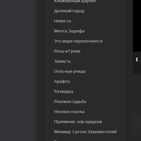
Клюквенный щербет
Далекий город
Невеста
Мечта Эшрефа
Это море переполнится
Розы и Грехи
‹
серия
24 серия
25 серия
26 серия
27 серия
28 серия
Зависть
Опасные улицы
Арафта
Разведка
Роковая судьба
Ночная сказка
Преемник: зов предков
Мехмед: Султан Завоевателей