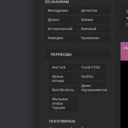
ПО ЖАНРАМ
Мелодрама
Детектив
Драма
Боевик
Исторический
Военный
Комедия
Криминал
С
ПЕРЕВОДЫ
AveTurk
Turok1990
Ирина
SesDizi
Котова
Данис
Beni Birakma
Нурмухаметов
Мыльные
оперы
Турции
ПОПУЛЯРНОЕ